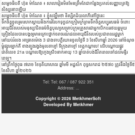
សម្ដេចធិបតី ហ៊ុន ម៉ាណែត ៖ សាលារៀនមិនមែនត្រឹមតែជាកន្លែងប្រគល់សញ្ញាបត្រឱ្យ
សិស្សនោះឡើយ
សម្ដេចធិបតី ហ៊ុន ម៉ាណែត ៖ ខ្ញុំសង្ឃឹមថា និស្សិតជ័យលាភីនៅថ្ងៃនេះ
ទឹកចិត្តចូលរួមសោកស្ដាយនិងការរំលែកទុក្ខដកក្រៀមក្រំព្រមទឹកចិត្តសប្បុរសធម៌ ចំពោះ
អាយុជីវិតរបស់មនុស្ស!ជិតធម៌ចិត្តបុណ្យសម្រាប់ក្រុមគ្រួសារជាអ្នកបើកបររថយន្តមួយ
គ្រឿងដែលបានបង្កឲ្យមានគ្រោះថ្នាក់ចរាចរណ៍ដល់អាយុជីវិតរបស់ប្រជាពលរដ្ឋម្នាក់
នៅយប់រំលង អាធ្រាតម៉ោង 3 ជាងទាបភ្លឺឈានចូលថ្ងៃទី 3 ខែសីហាឆ្នាំ 2026 នៅចំណុច
ម្ដុំផ្សារឡាក់គី ខាងត្បូងរង្វង់មូលតាខ្មៅ ទីក្រុងតាខ្មៅ ខេត្តកណ្ដាល! លើបណ្ដោយផ្លូវ
ជាតិលេខ 21a បណ្ដាលឱ្យក្មេងស្រី១នាក់អាយុ 13 ឆ្នាំបាត់បង់ជីវិតពេលទៅដល់មន្ទីរ
ពេទ្យ។
នៅព្រឹកថ្ងៃពុធ ៧រោច ខែទុតិយាសាឍ ឆ្នាំមមី អដ្ឋស័ក ពុទ្ធសករាជ ២៥៧០ ត្រូវនឹងថ្ងៃទី៥
ខែសីហា ឆ្នាំ២០២៦
Tel: Tel: 067 / 087 922 351
Address: ...
Copyright © 2026
MetkhmerSoft
Developed By Metkhmer