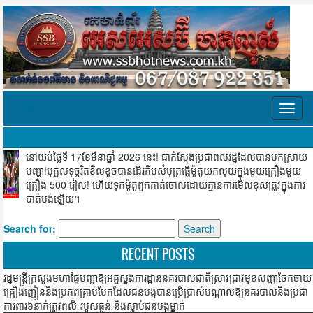
Toggl
navig
នៅយប់ថ្ងៃទី 17ខែមីនាឆ្នាំ 2026 នេះ! ជាក់ស្ដែងប្រជាពលរដ្ឋដែលបានបកស្រាយ
បញ្ហា!បុគ្គលទុច្ចរិតខិលខូចបានដើរកិបសំបុត្រផ្ញើម៉ូតូយកលុយក្នុងមួយគ្រឿងមួយ
គ្រឿង 500 រៀល! ហើយទុកម៉ូតូពួកគាត់ចោលដោយគ្មានការមើលខុសត្រូវក្នុងការ
បាត់បង់ឡើយ។
Search for:
RECENT POSTS
រដ្ឋមន្ត្រីក្រសួងមហាផ្ទៃបញ្ជាឱ្យអគ្គស្នងការដ្ឋាននគរបាលជាតិស្រាវជ្រាវមុខសញ្ញាចែកចាយ
គ្រឿងញៀននិងប្រភពគ្រាប់បែកដែលជនបង្កបានប្រើប្រាស់បណ្ដាលឱ្យនគរបាលនិងប្រជា
ការពារ៦នាក់ត្រូវពលី-របួសធ្ងន់ និងស្លាប់ជនបង្កម្នាក់